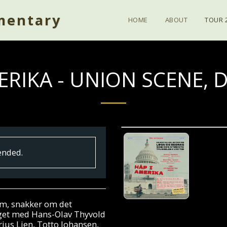
mentary
HOME
ABOUT
TOUR 
MERIKA - UNION SCENE,
ended.
lm, snakker om det
get med Hans-Olav Thyvold
ius Lien, Totto Johansen,