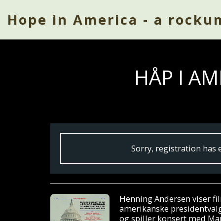
Hope in America - a rocku
HÅP I A
Sorry, registration has 
Henning Andersen viser fi
amerikanske presidentval
og spiller konsert med Mar